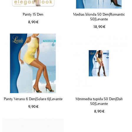
Panty 15 Den
Medias blonda 50 Den|Romantic
50|Levante
8,90 €
18,90 €
Panty Verano 6 Den|Solare 6|Levante
Minimedia tupida 50 Den|Dali
50|Levante
9,90 €
8,90 €