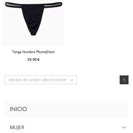
+2
Tanga Hombre Plume|Hom
29,90 €
Ventas en orden decreciente

1
INICIO
MUJER