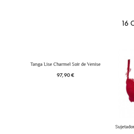
16 
-40%
de Venise
Bañ
Sujetador Lise Charmel Push Up Soir
de Venise