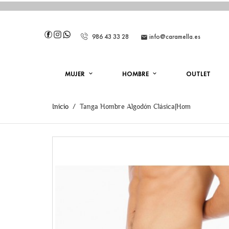
986 43 33 28
info@caramella.es

MUJER
HOMBRE
OUTLET
Inicio
Tanga Hombre Algodón Clásica|Hom