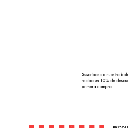
119,90 €
Suscríbase a nuestro bole
¡SUSCRÍBETE!
reciba un 10% de descue
primera compra.
PRODU