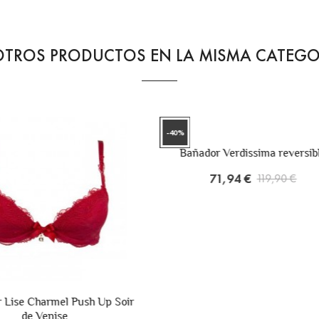
OTROS PRODUCTOS EN LA MISMA CATEGO
ador Verdissima reversible
71,94 €
119,90 €
Panty Costura|Riga 20|Lev