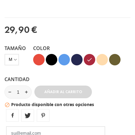
29,90 €
TAMAÑO
COLOR
Rojo
Negro
Azul
Azul
Granate
Vison
Verde
Marino
Kaki
CANTIDAD
AÑADIR AL CARRITO
Producto disponible con otras opciones
