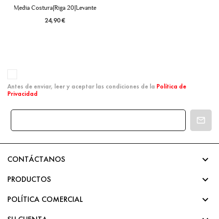
Media Costura|Riga 20|Levante
24,90 €
Antes de enviar, leer y aceptar las condiciones de la
Política de
Privacidad

CONTÁCTANOS

PRODUCTOS

POLÍTICA COMERCIAL