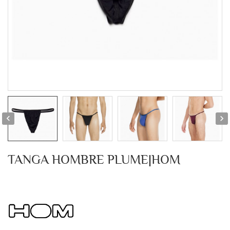


TANGA HOMBRE PLUME|HOM