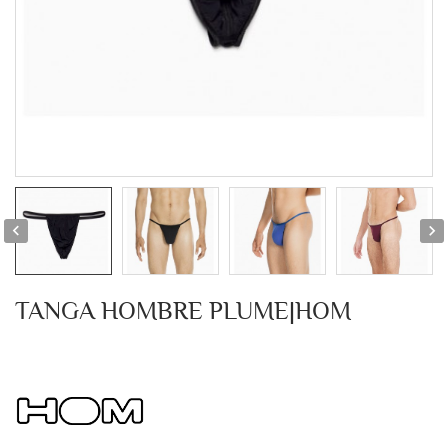


TANGA HOMBRE PLUME|HOM