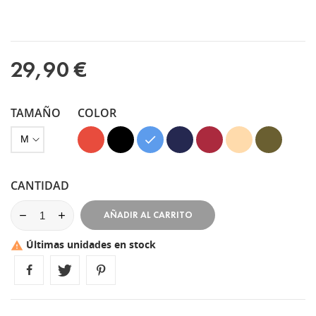
29,90 €
TAMAÑO
COLOR
Rojo
Negro
Azul
Azul
Granate
Vison
Verde
Marino
Kaki
CANTIDAD
AÑADIR AL CARRITO
Últimas unidades en stock
