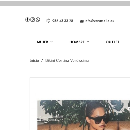
986 43 33 28
info@caramella.es

MUJER
HOMBRE
OUTLET
Inicio
Bikini Cortina Verdissima