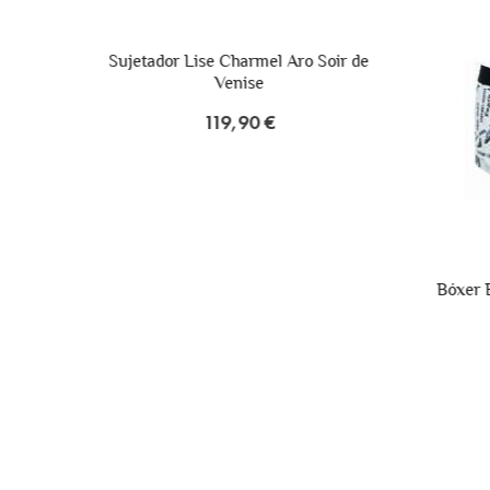
o Soir de
Pac
Bóxer Estampado Milán Emporio
Armani
43,90 €