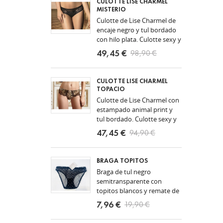
CULOTTE LISE CHARMEL
MISTERIO
Culotte de Lise Charmel de
encaje negro y tul bordado
con hilo plata. Culotte sexy y
muy cómodo como todas
49,45 €
98,90 €
las prendas de Lise Charmel.
Talla S....
CULOTTE LISE CHARMEL
TOPACIO
Culotte de Lise Charmel con
estampado animal print y
tul bordado. Culotte sexy y
muy cómodo como todas
47,45 €
94,90 €
las prendas de Lise Charmel.
Talla S. Ahora...
BRAGA TOPITOS
Braga de tul negro
semitransparente con
topitos blancos y remate de
encaje negro en la cintura.
7,96 €
19,90 €
Ropa interior para mujer de
la marca española...