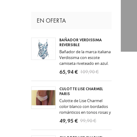
EN OFERTA
BAÑADOR VERDISSIMA
REVERSIBLE
Bañador de la marca italiana
Verdissima con escote
camiseta riveteado en azul.
Bañador reversible con dos
65,94 €
109,90 €
estampados distintos azules
sobre fondo...
CULOTTE LISE CHARMEL
PARIS
Culotte de Lise Charmel
color blanco con bordados
románticos en tonos rosas y
azules. Culotte sexy y muy
49,95 €
99,90 €
cómodo como todas las
prendas de Lise...