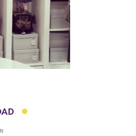
DAD
8)