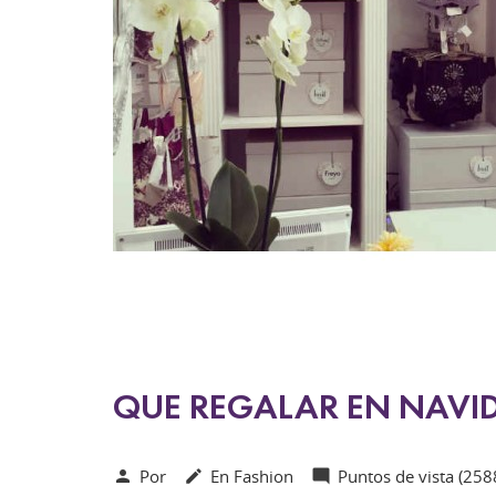
QUE REGALAR EN NAVI
Por
En
Fashion
Puntos de vista (258


