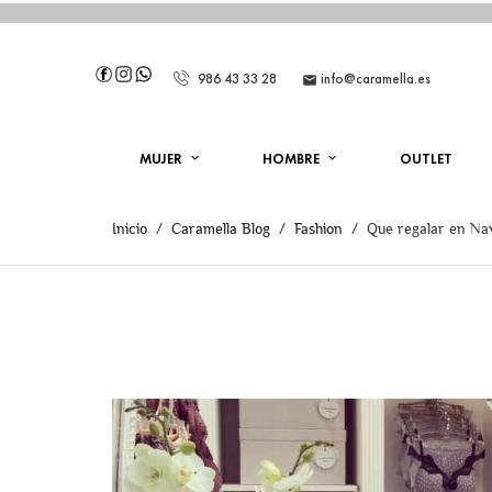
986 43 33 28
info@caramella.es

MUJER
HOMBRE
OUTLET
Inicio
Caramella Blog
Fashion
Que regalar en Na